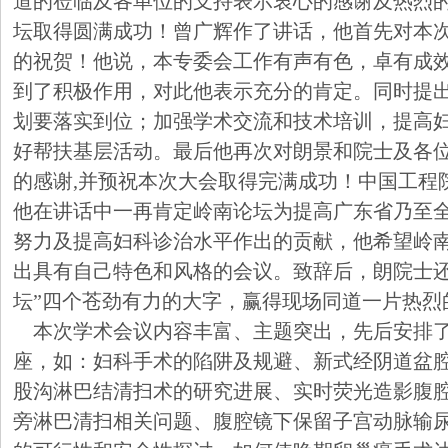
道的莅临及各单位的支持表示衷心的感谢及热烈
坛取得圆满成功！曾广辉作了讲话，他首先对本
的祝贺！他说，本专委会工作有声有色，卓有成
到了积极作用，对此他表示充分的肯定。同时提
划要落实到位；加强学术交流和技术培训，提高
好帮扶基层活动。最后他再次对朗景和院士及各
的感谢
,并预祝本次大会取得完满成功！中国工程
他在讲话中一再肯定岭南论坛为提高广东省乃至
努力及提高妇科诊治水平作出的贡献，他希望岭
出具有自己特色和风格的会议。致辞后，朗院士还
坛”四个苍劲有力的大字，赢得现场同道一片热烈
本次学术会议内容丰富、主题突出，先后安排
座，如：妇科手术的陷阱及规避、新式经阴道盆
股沟淋巴结清扫术的研究进展、实时荧光造影腹
旁淋巴清扫相关问题、腹腔镜下保留子宫动脉输