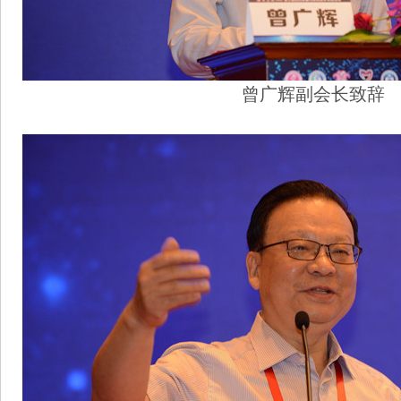
曾广辉副会长致辞