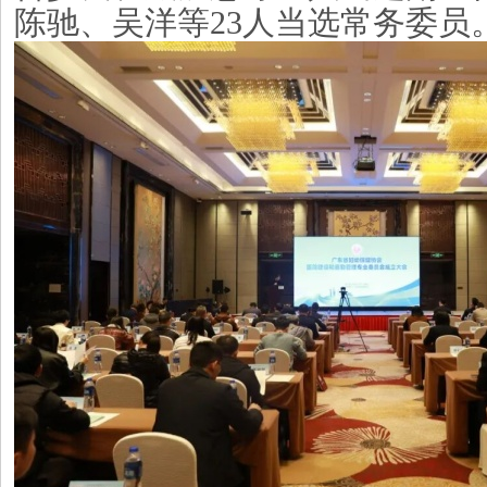
陈驰、吴
洋
等
2
3
人当选常务委员