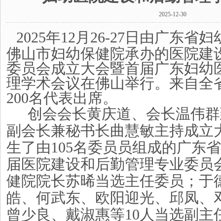
2025-12-30
202
5
年
12月2
6
-2
7
日由广东省妇
佛山市
妇幼保健院承办的医院建
委员会成立大会暨
首届广东妇幼
理学术会议
在
佛山
举行。来自全
20
0
名代表出席。
创会会长黄庆道、会长温伟群
副会长兼秘书长曲慧敏主持成立
生了由
1
05名委员
员组成的广东省
届医院建设和后勤管理专
业
委员
健院院长苏晞当选主任委员；于
皓、何武东、欧阳迎光、邱凤、
曾少良
、
戴淑惠等
10
人当选副主