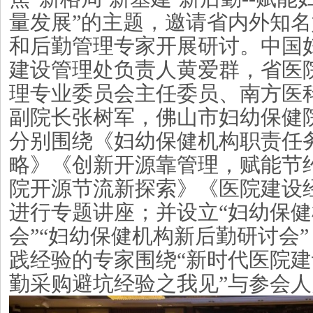
量发展”的主题，邀请省内外知
和后勤管理专家开展研讨。中国
建设管理处负责人黄爱群
，
省医
理专业委员会主任委员
、
南方医
副院长张树军
，
佛山市妇幼保健
分别围绕《
妇幼保健机构职责任
略
》《
创新开源靠管理，赋能节
院开源节流新探索
》《
医院建设
进行专题讲座；并设立
“
妇幼保健
会
”
“
妇幼保健机构新后勤研讨会
践经验的专家围绕
“
新时代医院建
勤采购避坑经验之我见”与参会